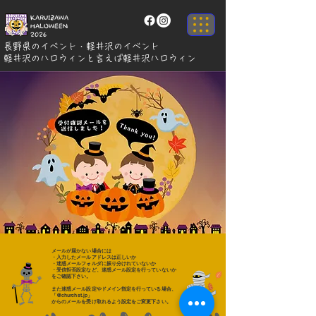
KARUIZAWA
HALOWEEN
2026
長野県のイベント・軽井沢のイベント
軽井沢のハロウィンと言えば軽井沢ハロウィン
メールが届かない場合には
・入力したメールアドレスは正しいか
・迷惑メールフォルダに振り分けれていないか
・受信拒否設定など、迷惑メール設定を行っていないか
をご確認下さい。
また迷惑メール設定やドメイン指定を行っている場合、
「@churchst.jp」
からのメールを受け取れるよう設定をご変更下さい。