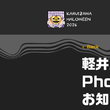
KARUIZAWA
HALOWEEN
2026
< Back
軽井
Ph
お知