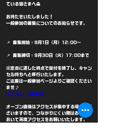
ている皆さまへ👻
お待たせいたしました！
一般参加の募集についてのお知らせです。
📌 募集開始：9月1日（月）12:00〜
📌 募集締切：9月30日（火）17:00まで
※定員に達した時点で受付を終了し、キャン
セル待ちへと移行いたします。
ご応募は一般参加ページよりご確認ください
ませ♪
イベント 一般参加
オープン直後はアクセスが集中する場合がご
ざいますので、つながりにくい際はお時間を
おいて再度アクセスをお願いいたします。
また、登録画面は仕様上一部見にくい点、使