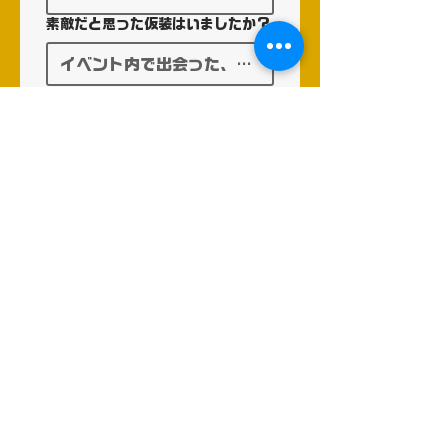
素敵だと思った仮装はいましたか？
どのような点が素敵だと思いました
か？
また参加してみたいと思いました
か？
*
参加したい
どちらかと言えば参加した
い
参加しない
差し支えなければ理由をお聞かせく
ださい。